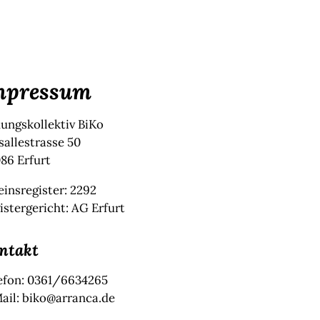
mpressum
dungskollektiv BiKo
sallestrasse 50
86 Erfurt
einsregister: 2292
istergericht: AG Erfurt
ntakt
efon: 0361/6634265
ail: biko@arranca.de