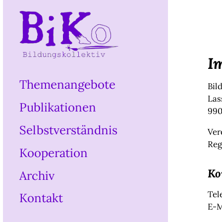
I
Themenangebote
Bil
Las
Publikationen
990
Selbstverständnis
Ver
Reg
Kooperation
Ko
Archiv
Tel
Kontakt
E-M