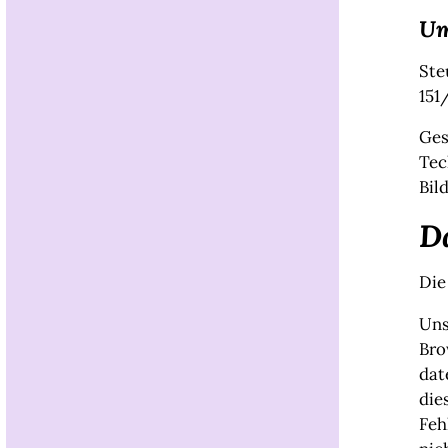
Um
Ste
151
Ges
Tec
Bil
D
Die
Uns
Bro
dat
die
Feh